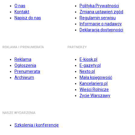
O nas
Polityka Prywatności
Kontakt
Zmiana ustawień zgód
Napisz do nas
Regulamin serwisu
Informacje o nadawcy
Deklaracja dostępności
REKLAMA I PRENUMERATA
PARTNERZY
Reklama
E-kiosk.pl
Ogłoszenia
E-gazety.pl
Prenumerata
Nexto.pl
Archiwum
Mała księgowość
Kancelarierp.pl
Wieści Rolnicze
Życie Warszawy
NASZE WYDARZENIA
Szkolenia i konferencje