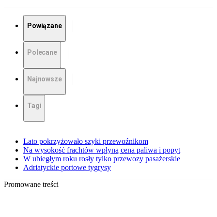
Powiązane
Polecane
Najnowsze
Tagi
Lato pokrzyżowało szyki przewoźnikom
Na wysokość frachtów wpłyną cena paliwa i popyt
W ubiegłym roku rosły tylko przewozy pasażerskie
Adriatyckie portowe tygrysy
Promowane treści