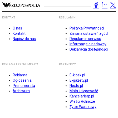
KONTAKT
REGULAMIN
O nas
Polityka Prywatności
Kontakt
Zmiana ustawień zgód
Napisz do nas
Regulamin serwisu
Informacje o nadawcy
Deklaracja dostępności
REKLAMA I PRENUMERATA
PARTNERZY
Reklama
E-kiosk.pl
Ogłoszenia
E-gazety.pl
Prenumerata
Nexto.pl
Archiwum
Mała księgowość
Kancelarierp.pl
Wieści Rolnicze
Życie Warszawy