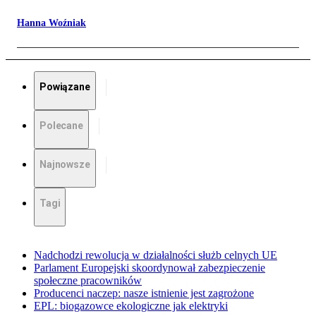
Hanna Woźniak
Powiązane
Polecane
Najnowsze
Tagi
Nadchodzi rewolucja w działalności służb celnych UE
Parlament Europejski skoordynował zabezpieczenie
społeczne pracowników
Producenci naczep: nasze istnienie jest zagrożone
EPL: biogazowce ekologiczne jak elektryki