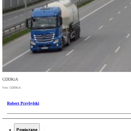
GDDKiA
Foto: GDDKiA
Robert Przybylski
Powiązane