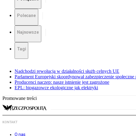
Polecane
Najnowsze
Tagi
Nadchodzi rewolucja w działalności służb celnych UE
Parlament Europejski skoordynował zabezpieczenie społeczn
Producenci naczep: nasze istnienie jest zagrożone
EPL: biogazowce ekologiczne jak elektryki
Promowane treści
KONTAKT
O nas