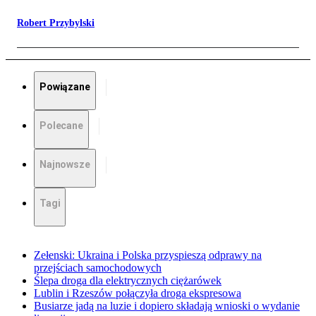
Robert Przybylski
Powiązane
Polecane
Najnowsze
Tagi
Zełenski: Ukraina i Polska przyspieszą odprawy na
przejściach samochodowych
Ślepa droga dla elektrycznych ciężarówek
Lublin i Rzeszów połączyła droga ekspresowa
Busiarze jadą na luzie i dopiero składają wnioski o wydanie