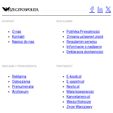
KONTAKT
REGULAMIN
O nas
Polityka Prywatności
Kontakt
Zmiana ustawień zgód
Napisz do nas
Regulamin serwisu
Informacje o nadawcy
Deklaracja dostępności
REKLAMA I PRENUMERATA
PARTNERZY
Reklama
E-kiosk.pl
Ogłoszenia
E-gazety.pl
Prenumerata
Nexto.pl
Archiwum
Mała księgowość
Kancelarierp.pl
Wieści Rolnicze
Życie Warszawy