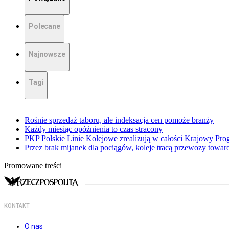
Polecane
Najnowsze
Tagi
Rośnie sprzedaż taboru, ale indeksacja cen pomoże branży
Każdy miesiąc opóźnienia to czas stracony
PKP Polskie Linie Kolejowe zrealizują w całości Krajowy Pr
Przez brak mijanek dla pociągów, koleje tracą przewozy towa
Promowane treści
KONTAKT
O nas