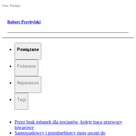
Foto: Polregio
Robert Przybylski
Powiązane
Polecane
Najnowsze
Tagi
Przez brak mijanek dla pociągów, koleje tracą przewozy
towarowe
Samorządowcy i przedsiębiorcy mają uwagi do