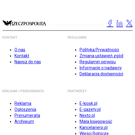
KONTAKT
REGULAMIN
O nas
Polityka Prywatności
Kontakt
Zmiana ustawień zgód
Napisz do nas
Regulamin serwisu
Informacje o nadawcy
Deklaracja dostępności
REKLAMA I PRENUMERATA
PARTNERZY
Reklama
E-kiosk.pl
Ogłoszenia
E-gazety.pl
Prenumerata
Nexto.pl
Archiwum
Mała księgowość
Kancelarierp.pl
Wieści Rolnicze