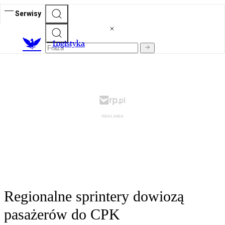
Serwisy
L
ogistyka
Regionalne sprintery dowiozą
pasażerów do CPK