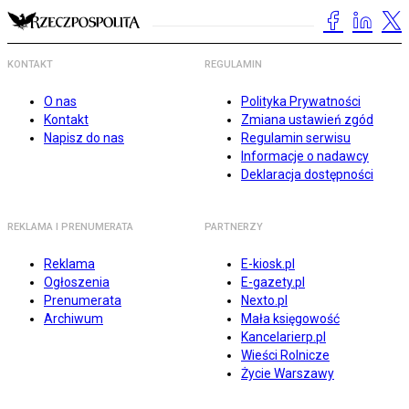
KONTAKT
REGULAMIN
O nas
Polityka Prywatności
Kontakt
Zmiana ustawień zgód
Napisz do nas
Regulamin serwisu
Informacje o nadawcy
Deklaracja dostępności
REKLAMA I PRENUMERATA
PARTNERZY
Reklama
E-kiosk.pl
Ogłoszenia
E-gazety.pl
Prenumerata
Nexto.pl
Archiwum
Mała księgowość
Kancelarierp.pl
Wieści Rolnicze
Życie Warszawy