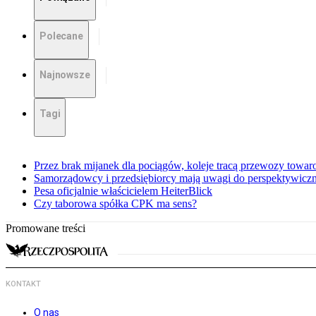
Polecane
Najnowsze
Tagi
Przez brak mijanek dla pociągów, koleje tracą przewozy towa
Samorządowcy i przedsiębiorcy mają uwagi do perspektywiczne
Pesa oficjalnie właścicielem HeiterBlick
Czy taborowa spółka CPK ma sens?
Promowane treści
KONTAKT
O nas