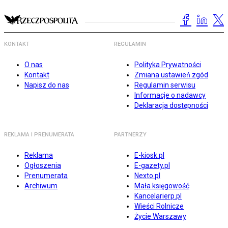
KONTAKT
REGULAMIN
O nas
Polityka Prywatności
Kontakt
Zmiana ustawień zgód
Napisz do nas
Regulamin serwisu
Informacje o nadawcy
Deklaracja dostępności
REKLAMA I PRENUMERATA
PARTNERZY
Reklama
E-kiosk.pl
Ogłoszenia
E-gazety.pl
Prenumerata
Nexto.pl
Archiwum
Mała księgowość
Kancelarierp.pl
Wieści Rolnicze
Życie Warszawy