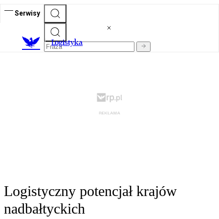
Serwisy
L
ogistyka
Logistyczny potencjał krajów
nadbałtyckich