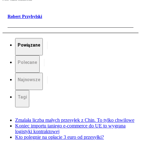
Robert Przybylski
Powiązane
Polecane
Najnowsze
Tagi
Zmalała liczba małych przesyłek z Chin. To tylko chwilowe
Koniec importu taniego e-commerce do UE to wygrana
logistyki kontraktowej
Kto polegnie na opłacie 3 euro od przesyłki?