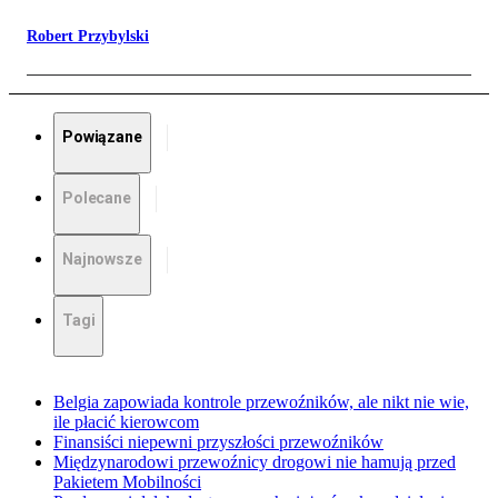
Robert Przybylski
Powiązane
Polecane
Najnowsze
Tagi
Belgia zapowiada kontrole przewoźników, ale nikt nie wie,
ile płacić kierowcom
Finansiści niepewni przyszłości przewoźników
Międzynarodowi przewoźnicy drogowi nie hamują przed
Pakietem Mobilności