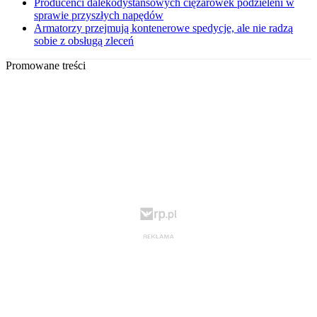
Producenci dalekodystansowych ciężarówek podzieleni w
sprawie przyszłych napędów
Armatorzy przejmują kontenerowe spedycje, ale nie radzą
sobie z obsługą zleceń
Promowane treści