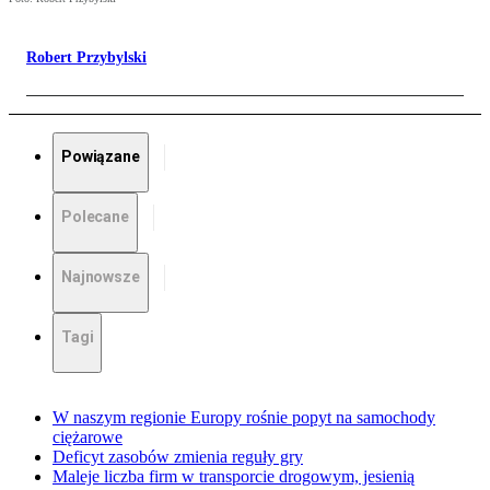
Robert Przybylski
Powiązane
Polecane
Najnowsze
Tagi
W naszym regionie Europy rośnie popyt na samochody
ciężarowe
Deficyt zasobów zmienia reguły gry
Maleje liczba firm w transporcie drogowym, jesienią