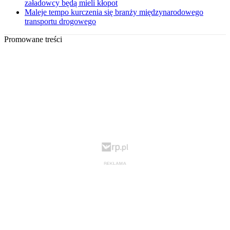
załadowcy będą mieli kłopot
Maleje tempo kurczenia się branży międzynarodowego
transportu drogowego
Promowane treści