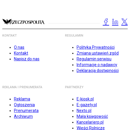
KONTAKT
REGULAMIN
O nas
Polityka Prywatności
Kontakt
Zmiana ustawień zgód
Napisz do nas
Regulamin serwisu
Informacje o nadawcy
Deklaracja dostępności
REKLAMA I PRENUMERATA
PARTNERZY
Reklama
E-kiosk.pl
Ogłoszenia
E-gazety.pl
Prenumerata
Nexto.pl
Archiwum
Mała księgowość
Kancelarierp.pl
Wieści Rolnicze