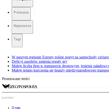
Polecane
Najnowsze
Tagi
W naszym regionie Europy rośnie popyt na samochody ciężar
Deficyt zasobów zmienia reguły gry
Maleje liczba firm w transporcie drogowym, jesienią załadowcy
Maleje tempo kurczenia się branży międzynarodowego transp
Promowane treści
KONTAKT
O nas