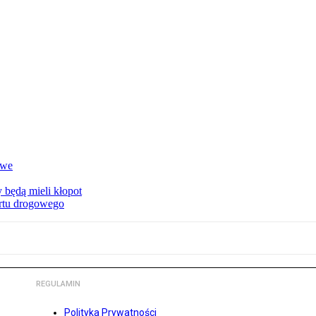
owe
 będą mieli kłopot
ortu drogowego
REGULAMIN
Polityka Prywatności