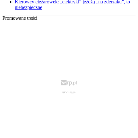
Kierowcy ciężarówek: „elektryki” jeżdżą „na zderzaku”, to
niebezpieczne
Promowane treści