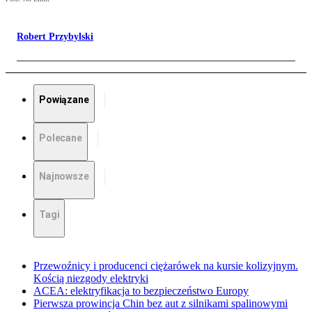
Robert Przybylski
Powiązane
Polecane
Najnowsze
Tagi
Przewoźnicy i producenci ciężarówek na kursie kolizyjnym.
Kością niezgody elektryki
ACEA: elektryfikacja to bezpieczeństwo Europy
Pierwsza prowincja Chin bez aut z silnikami spalinowymi