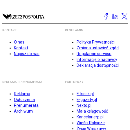
KONTAKT
REGULAMIN
O nas
Polityka Prywatności
Kontakt
Zmiana ustawień zgód
Napisz do nas
Regulamin serwisu
Informacje o nadawcy
Deklaracja dostępności
REKLAMA I PRENUMERATA
PARTNERZY
Reklama
E-kiosk.pl
Ogłoszenia
E-gazety.pl
Prenumerata
Nexto.pl
Archiwum
Mała księgowość
Kancelarierp.pl
Wieści Rolnicze
Życie Warszawy