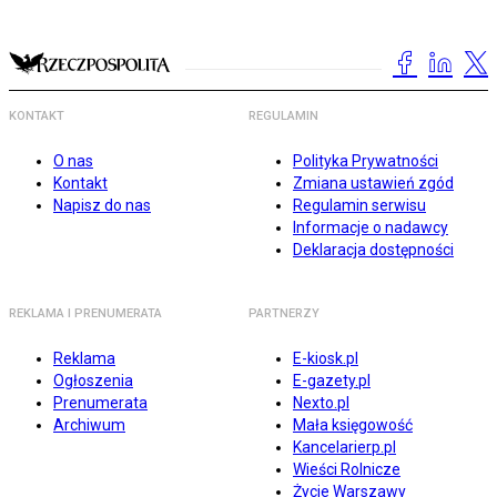
KONTAKT
REGULAMIN
O nas
Polityka Prywatności
Kontakt
Zmiana ustawień zgód
Napisz do nas
Regulamin serwisu
Informacje o nadawcy
Deklaracja dostępności
REKLAMA I PRENUMERATA
PARTNERZY
Reklama
E-kiosk.pl
Ogłoszenia
E-gazety.pl
Prenumerata
Nexto.pl
Archiwum
Mała księgowość
Kancelarierp.pl
Wieści Rolnicze
Życie Warszawy