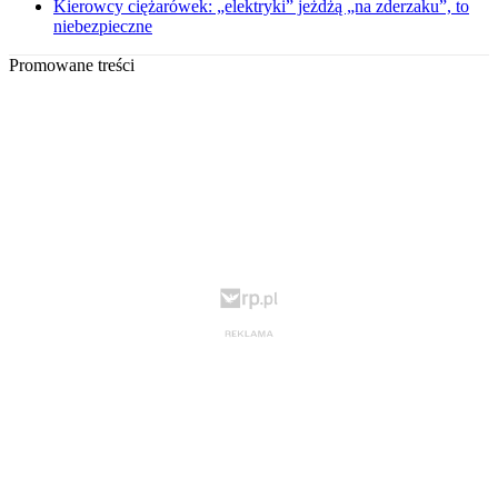
Kierowcy ciężarówek: „elektryki” jeżdżą „na zderzaku”, to
niebezpieczne
Promowane treści