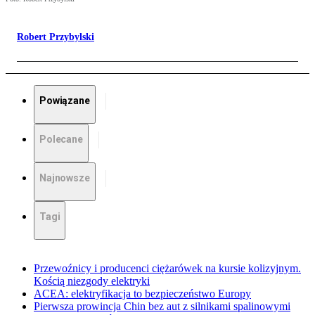
Robert Przybylski
Powiązane
Polecane
Najnowsze
Tagi
Przewoźnicy i producenci ciężarówek na kursie kolizyjnym.
Kością niezgody elektryki
ACEA: elektryfikacja to bezpieczeństwo Europy
Pierwsza prowincja Chin bez aut z silnikami spalinowymi