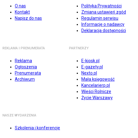
O nas
Polityka Prywatności
Kontakt
Zmiana ustawień zgód
Napisz do nas
Regulamin serwisu
Informacje o nadawcy
Deklaracja dostępności
REKLAMA I PRENUMERATA
PARTNERZY
Reklama
E-kiosk.pl
Ogłoszenia
E-gazety.pl
Prenumerata
Nexto.pl
Archiwum
Mała księgowość
Kancelarierp.pl
Wieści Rolnicze
Życie Warszawy
NASZE WYDARZENIA
Szkolenia i konferencje