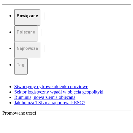
Powiązane
Polecane
Najnowsze
Tagi
Stworzymy cyfrowe okienko pocztowe
Sektor logistyczny wpadł w objęcia geopolityki
Rumunia, nowa ziemia obiecana
Jak branża TSL ma raportować ESG?
Promowane treści