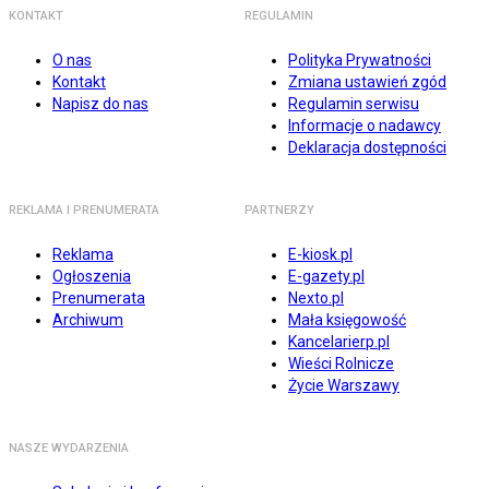
KONTAKT
REGULAMIN
O nas
Polityka Prywatności
Kontakt
Zmiana ustawień zgód
Napisz do nas
Regulamin serwisu
Informacje o nadawcy
Deklaracja dostępności
REKLAMA I PRENUMERATA
PARTNERZY
Reklama
E-kiosk.pl
Ogłoszenia
E-gazety.pl
Prenumerata
Nexto.pl
Archiwum
Mała księgowość
Kancelarierp.pl
Wieści Rolnicze
Życie Warszawy
NASZE WYDARZENIA