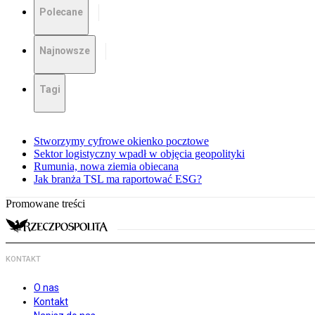
Polecane
Najnowsze
Tagi
Stworzymy cyfrowe okienko pocztowe
Sektor logistyczny wpadł w objęcia geopolityki
Rumunia, nowa ziemia obiecana
Jak branża TSL ma raportować ESG?
Promowane treści
KONTAKT
O nas
Kontakt