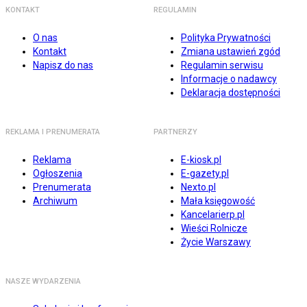
KONTAKT
REGULAMIN
O nas
Polityka Prywatności
Kontakt
Zmiana ustawień zgód
Napisz do nas
Regulamin serwisu
Informacje o nadawcy
Deklaracja dostępności
REKLAMA I PRENUMERATA
PARTNERZY
Reklama
E-kiosk.pl
Ogłoszenia
E-gazety.pl
Prenumerata
Nexto.pl
Archiwum
Mała księgowość
Kancelarierp.pl
Wieści Rolnicze
Życie Warszawy
NASZE WYDARZENIA