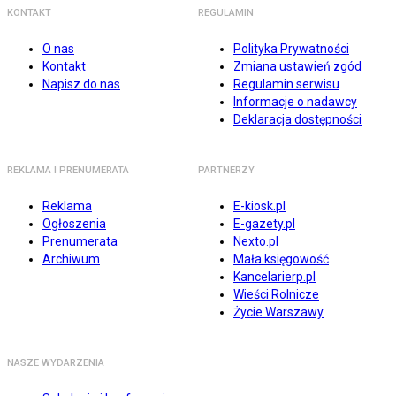
KONTAKT
REGULAMIN
O nas
Polityka Prywatności
Kontakt
Zmiana ustawień zgód
Napisz do nas
Regulamin serwisu
Informacje o nadawcy
Deklaracja dostępności
REKLAMA I PRENUMERATA
PARTNERZY
Reklama
E-kiosk.pl
Ogłoszenia
E-gazety.pl
Prenumerata
Nexto.pl
Archiwum
Mała księgowość
Kancelarierp.pl
Wieści Rolnicze
Życie Warszawy
NASZE WYDARZENIA