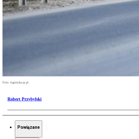
Foto: logistyka.rp.pl
Robert Przybylski
Powiązane