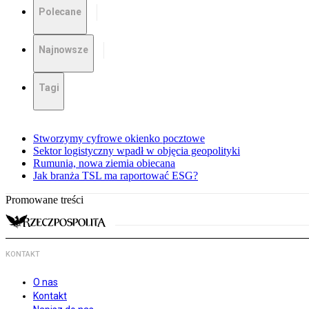
Polecane
Najnowsze
Tagi
Stworzymy cyfrowe okienko pocztowe
Sektor logistyczny wpadł w objęcia geopolityki
Rumunia, nowa ziemia obiecana
Jak branża TSL ma raportować ESG?
Promowane treści
KONTAKT
O nas
Kontakt