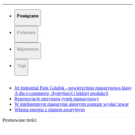
Powiązane
Polecane
Najnowsze
Tagi
Jet Industrial Park Gdańsk - powierzchnia magazynowa klasy
A dla e-commerce, dystrybucji i lekkiej produkcji
Renegocjacje utrzymują rynek magazynowy
W inteligentnym magazynie algorytm pomoże wysłać towar
Własna energia z planem awaryjnym
Promowane treści