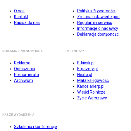
O nas
Polityka Prywatności
Kontakt
Zmiana ustawień zgód
Napisz do nas
Regulamin serwisu
Informacje o nadawcy
Deklaracja dostępności
REKLAMA I PRENUMERATA
PARTNERZY
Reklama
E-kiosk.pl
Ogłoszenia
E-gazety.pl
Prenumerata
Nexto.pl
Archiwum
Mała księgowość
Kancelarierp.pl
Wieści Rolnicze
Życie Warszawy
NASZE WYDARZENIA
Szkolenia i konferencje