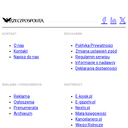
KONTAKT
REGULAMIN
O nas
Polityka Prywatności
Kontakt
Zmiana ustawień zgód
Napisz do nas
Regulamin serwisu
Informacje o nadawcy
Deklaracja dostępności
REKLAMA I PRENUMERATA
PARTNERZY
Reklama
E-kiosk.pl
Ogłoszenia
E-gazety.pl
Prenumerata
Nexto.pl
Archiwum
Mała księgowość
Kancelarierp.pl
Wieści Rolnicze