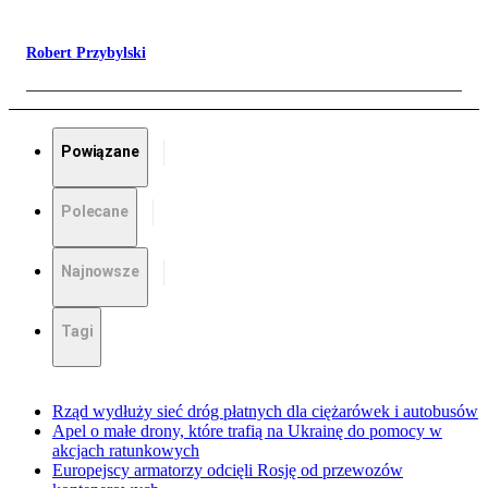
Robert Przybylski
Powiązane
Polecane
Najnowsze
Tagi
Rząd wydłuży sieć dróg płatnych dla ciężarówek i autobusów
Apel o małe drony, które trafią na Ukrainę do pomocy w
akcjach ratunkowych
Europejscy armatorzy odcięli Rosję od przewozów