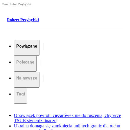
Foto: Robert Przybylski
Robert Przybylski
Powiązane
Polecane
Najnowsze
Tagi
Obowiązek powrotu ciężarówek nie do ruszenia, chyba że
TSUE stwierdzi inaczej
Ukraina domaga się zamknięcia unijnych granic dla ruchu