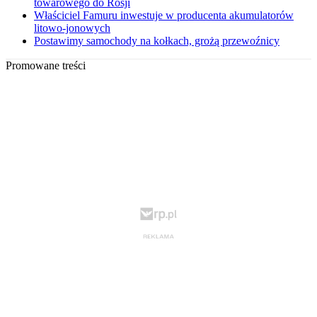
towarowego do Rosji
Właściciel Famuru inwestuje w producenta akumulatorów
litowo-jonowych
Postawimy samochody na kołkach, grożą przewoźnicy
Promowane treści