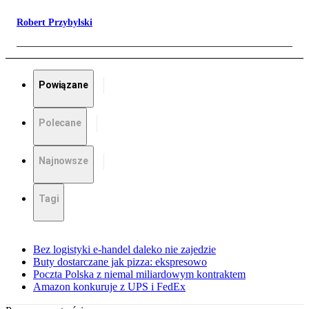
Robert Przybylski
Powiązane
Polecane
Najnowsze
Tagi
Bez logistyki e-handel daleko nie zajedzie
Buty dostarczane jak pizza: ekspresowo
Poczta Polska z niemal miliardowym kontraktem
Amazon konkuruje z UPS i FedEx