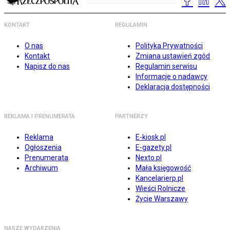
KONTAKT
REGULAMIN
O nas
Polityka Prywatności
Kontakt
Zmiana ustawień zgód
Napisz do nas
Regulamin serwisu
Informacje o nadawcy
Deklaracja dostępności
REKLAMA I PRENUMERATA
PARTNERZY
Reklama
E-kiosk.pl
Ogłoszenia
E-gazety.pl
Prenumerata
Nexto.pl
Archiwum
Mała księgowość
Kancelarierp.pl
Wieści Rolnicze
Życie Warszawy
NASZE WYDARZENIA