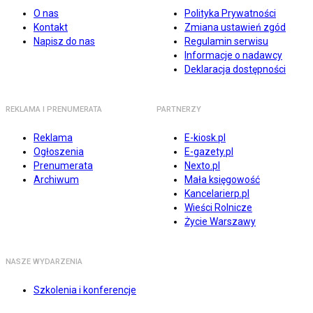
O nas
Polityka Prywatności
Kontakt
Zmiana ustawień zgód
Napisz do nas
Regulamin serwisu
Informacje o nadawcy
Deklaracja dostępności
REKLAMA I PRENUMERATA
PARTNERZY
Reklama
E-kiosk.pl
Ogłoszenia
E-gazety.pl
Prenumerata
Nexto.pl
Archiwum
Mała księgowość
Kancelarierp.pl
Wieści Rolnicze
Życie Warszawy
NASZE WYDARZENIA
Szkolenia i konferencje