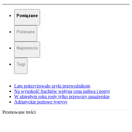
Powiązane
Polecane
Najnowsze
Tagi
Lato pokrzyżowało szyki przewoźnikom
Na wysokość frachtów wpłyną cena paliwa i popyt
W ubiegłym roku rosły tylko przewozy pasażerskie
Adriatyckie portowe tygrysy
Promowane treści