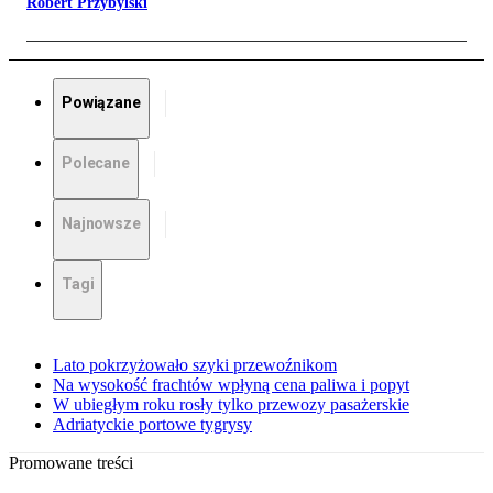
Robert Przybylski
Powiązane
Polecane
Najnowsze
Tagi
Lato pokrzyżowało szyki przewoźnikom
Na wysokość frachtów wpłyną cena paliwa i popyt
W ubiegłym roku rosły tylko przewozy pasażerskie
Adriatyckie portowe tygrysy
Promowane treści