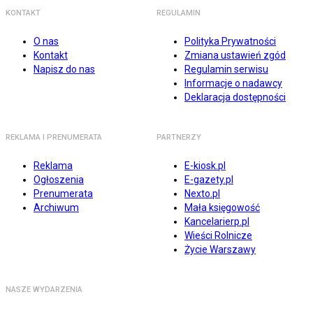
KONTAKT
REGULAMIN
O nas
Polityka Prywatności
Kontakt
Zmiana ustawień zgód
Napisz do nas
Regulamin serwisu
Informacje o nadawcy
Deklaracja dostępności
REKLAMA I PRENUMERATA
PARTNERZY
Reklama
E-kiosk.pl
Ogłoszenia
E-gazety.pl
Prenumerata
Nexto.pl
Archiwum
Mała księgowość
Kancelarierp.pl
Wieści Rolnicze
Życie Warszawy
NASZE WYDARZENIA