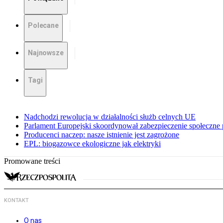
Polecane
Najnowsze
Tagi
Nadchodzi rewolucja w działalności służb celnych UE
Parlament Europejski skoordynował zabezpieczenie społeczn
Producenci naczep: nasze istnienie jest zagrożone
EPL: biogazowce ekologiczne jak elektryki
Promowane treści
KONTAKT
O nas