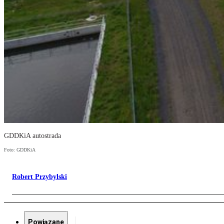
GDDKiA autostrada
Foto: GDDKiA
Robert Przybylski
Powiązane