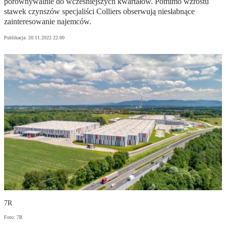
porównywalnie do wcześniejszych kwartałów. Pomimo wzrostu
stawek czynszów specjaliści Colliers obserwują niesłabnące
zainteresowanie najemców.
Publikacja:
20.11.2022 22:00
7R
Foto: 7R