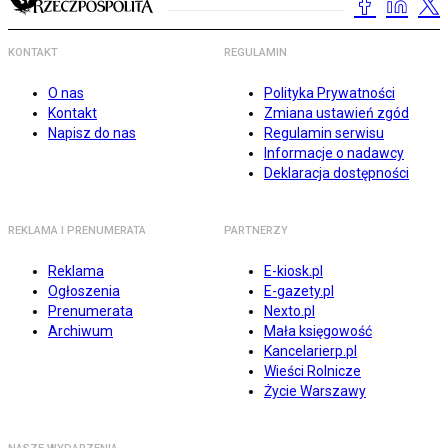
KONTAKT
REGULAMIN
O nas
Polityka Prywatności
Kontakt
Zmiana ustawień zgód
Napisz do nas
Regulamin serwisu
Informacje o nadawcy
Deklaracja dostępności
REKLAMA I PRENUMERATA
PARTNERZY
Reklama
E-kiosk.pl
Ogłoszenia
E-gazety.pl
Prenumerata
Nexto.pl
Archiwum
Mała księgowość
Kancelarierp.pl
Wieści Rolnicze
Życie Warszawy