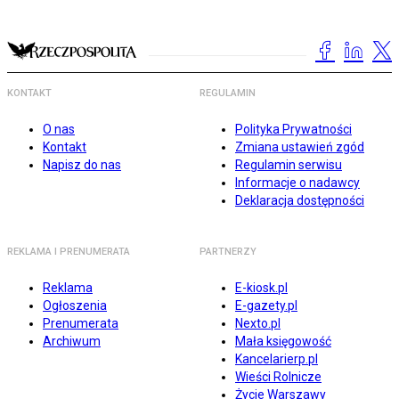
KONTAKT
REGULAMIN
O nas
Polityka Prywatności
Kontakt
Zmiana ustawień zgód
Napisz do nas
Regulamin serwisu
Informacje o nadawcy
Deklaracja dostępności
REKLAMA I PRENUMERATA
PARTNERZY
Reklama
E-kiosk.pl
Ogłoszenia
E-gazety.pl
Prenumerata
Nexto.pl
Archiwum
Mała księgowość
Kancelarierp.pl
Wieści Rolnicze
Życie Warszawy