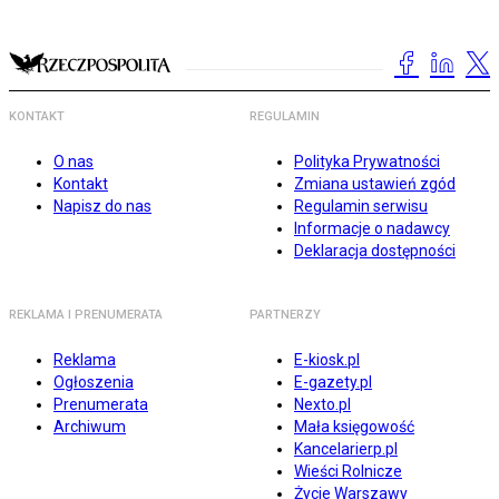
KONTAKT
REGULAMIN
O nas
Polityka Prywatności
Kontakt
Zmiana ustawień zgód
Napisz do nas
Regulamin serwisu
Informacje o nadawcy
Deklaracja dostępności
REKLAMA I PRENUMERATA
PARTNERZY
Reklama
E-kiosk.pl
Ogłoszenia
E-gazety.pl
Prenumerata
Nexto.pl
Archiwum
Mała księgowość
Kancelarierp.pl
Wieści Rolnicze
Życie Warszawy