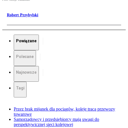
Robert Przybylski
Powiązane
Polecane
Najnowsze
Tagi
Przez brak mijanek dla pociągów, koleje tracą przewozy
towarowe
Samorządowcy i przedsiębiorcy mają uwagi do
perspektywicznej sieci kolejowej