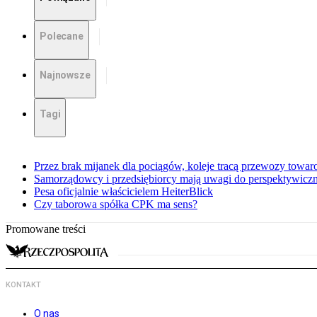
Polecane
Najnowsze
Tagi
Przez brak mijanek dla pociągów, koleje tracą przewozy towa
Samorządowcy i przedsiębiorcy mają uwagi do perspektywiczne
Pesa oficjalnie właścicielem HeiterBlick
Czy taborowa spółka CPK ma sens?
Promowane treści
KONTAKT
O nas