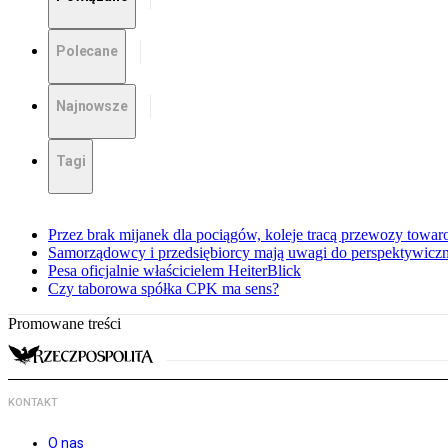
Polecane
Najnowsze
Tagi
Przez brak mijanek dla pociągów, koleje tracą przewozy towa
Samorządowcy i przedsiębiorcy mają uwagi do perspektywiczne
Pesa oficjalnie właścicielem HeiterBlick
Czy taborowa spółka CPK ma sens?
Promowane treści
KONTAKT
O nas