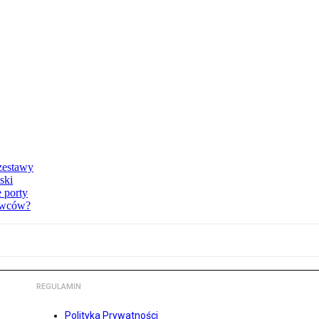
zestawy
ski
e porty
rowców?
REGULAMIN
Polityka Prywatności