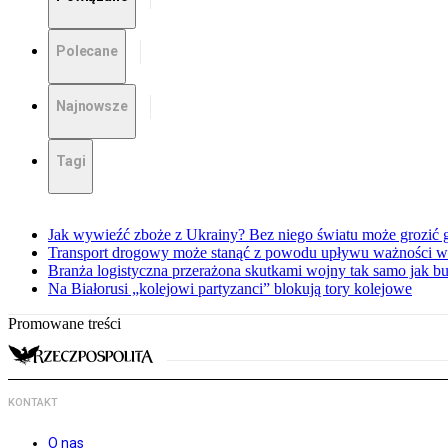
Polecane
Najnowsze
Tagi
Jak wywieźć zboże z Ukrainy? Bez niego światu może grozić 
Transport drogowy może stanąć z powodu upływu ważności w
Branża logistyczna przerażona skutkami wojny tak samo jak 
Na Białorusi „kolejowi partyzanci” blokują tory kolejowe
Promowane treści
KONTAKT
O nas