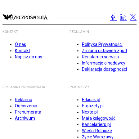
KONTAKT
REGULAMIN
O nas
Polityka Prywatności
Kontakt
Zmiana ustawień zgód
Napisz do nas
Regulamin serwisu
Informacje o nadawcy
Deklaracja dostępności
REKLAMA I PRENUMERATA
PARTNERZY
Reklama
E-kiosk.pl
Ogłoszenia
E-gazety.pl
Prenumerata
Nexto.pl
Archiwum
Mała księgowość
Kancelarierp.pl
Wieści Rolnicze
Życie Warszawy