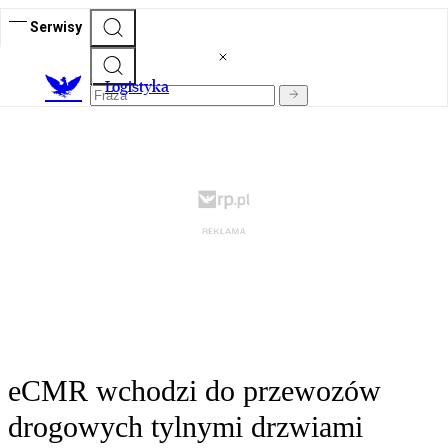
Serwisy
L
ogistyka
eCMR wchodzi do przewozów
drogowych tylnymi drzwiami