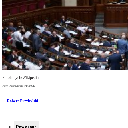
Perohanych/Wikipedia
Foto: Perohanych/Wikipedia
Robert Przybylski
Powiązane