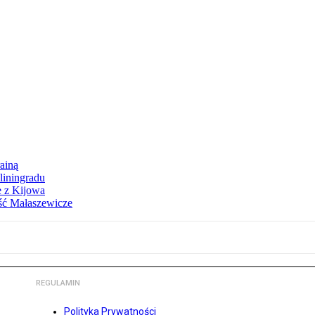
ainą
aliningradu
e z Kijowa
ść Małaszewicze
REGULAMIN
Polityka Prywatności