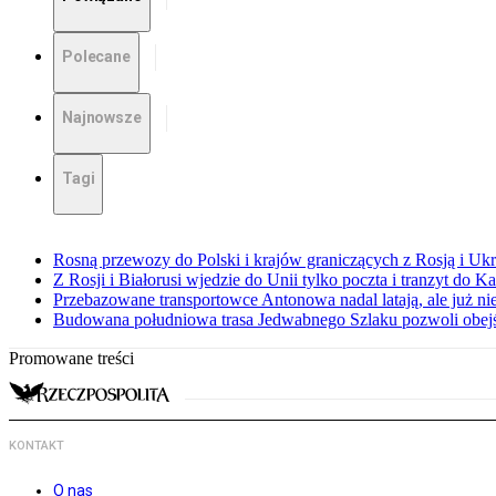
Polecane
Najnowsze
Tagi
Rosną przewozy do Polski i krajów graniczących z Rosją i Ukr
Z Rosji i Białorusi wjedzie do Unii tylko poczta i tranzyt do K
Przebazowane transportowce Antonowa nadal latają, ale już ni
Budowana południowa trasa Jedwabnego Szlaku pozwoli obej
Promowane treści
KONTAKT
O nas