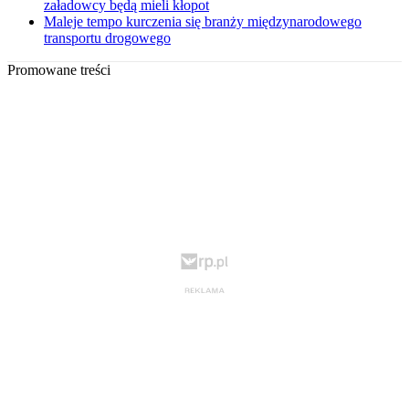
załadowcy będą mieli kłopot
Maleje tempo kurczenia się branży międzynarodowego
transportu drogowego
Promowane treści