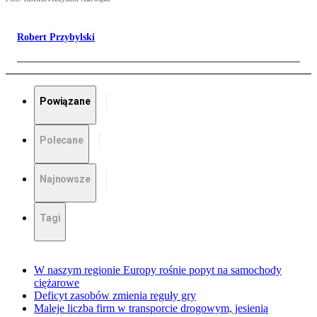
Robert Przybylski
Powiązane
Polecane
Najnowsze
Tagi
W naszym regionie Europy rośnie popyt na samochody
ciężarowe
Deficyt zasobów zmienia reguły gry
Maleje liczba firm w transporcie drogowym, jesienią