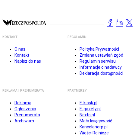
KONTAKT
REGULAMIN
O nas
Polityka Prywatności
Kontakt
Zmiana ustawień zgód
Napisz do nas
Regulamin serwisu
Informacje o nadawcy
Deklaracja dostępności
REKLAMA I PRENUMERATA
PARTNERZY
Reklama
E-kiosk.pl
Ogłoszenia
E-gazety.pl
Prenumerata
Nexto.pl
Archiwum
Mała księgowość
Kancelarierp.pl
Wieści Rolnicze