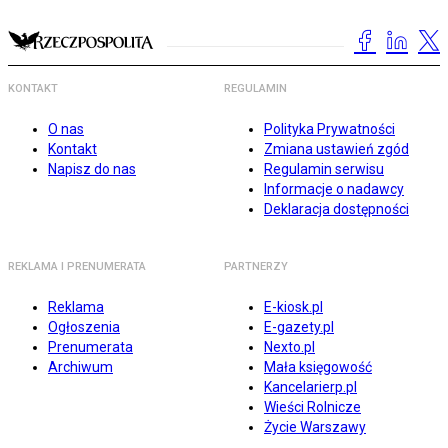
KONTAKT
REGULAMIN
O nas
Polityka Prywatności
Kontakt
Zmiana ustawień zgód
Napisz do nas
Regulamin serwisu
Informacje o nadawcy
Deklaracja dostępności
REKLAMA I PRENUMERATA
PARTNERZY
Reklama
E-kiosk.pl
Ogłoszenia
E-gazety.pl
Prenumerata
Nexto.pl
Archiwum
Mała księgowość
Kancelarierp.pl
Wieści Rolnicze
Życie Warszawy