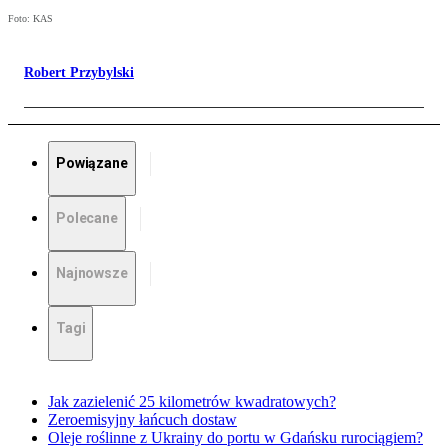
Foto: KAS
Robert Przybylski
Powiązane
Polecane
Najnowsze
Tagi
Jak zazielenić 25 kilometrów kwadratowych?
Zeroemisyjny łańcuch dostaw
Oleje roślinne z Ukrainy do portu w Gdańsku rurociągiem?