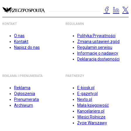
KONTAKT
REGULAMIN
O nas
Polityka Prywatności
Kontakt
Zmiana ustawień zgód
Napisz do nas
Regulamin serwisu
Informacje o nadawcy
Deklaracja dostępności
REKLAMA I PRENUMERATA
PARTNERZY
Reklama
E-kiosk.pl
Ogłoszenia
E-gazety.pl
Prenumerata
Nexto.pl
Archiwum
Mała księgowość
Kancelarierp.pl
Wieści Rolnicze
Życie Warszawy