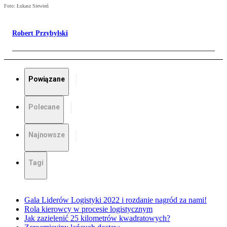
Foto: Łukasz Siewień
Robert Przybylski
Powiązane
Polecane
Najnowsze
Tagi
Gala Liderów Logistyki 2022 i rozdanie nagród za nami!
Rola kierowcy w procesie logistycznym
Jak zazielenić 25 kilometrów kwadratowych?