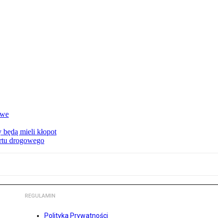
owe
 będą mieli kłopot
ortu drogowego
REGULAMIN
Polityka Prywatności