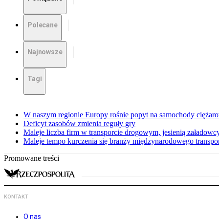
Polecane
Najnowsze
Tagi
W naszym regionie Europy rośnie popyt na samochody ciężar
Deficyt zasobów zmienia reguły gry
Maleje liczba firm w transporcie drogowym, jesienią załadowcy
Maleje tempo kurczenia się branży międzynarodowego transp
Promowane treści
KONTAKT
O nas