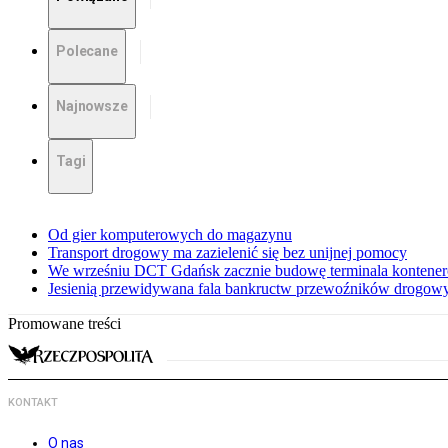
Polecane
Najnowsze
Tagi
Od gier komputerowych do magazynu
Transport drogowy ma zazielenić się bez unijnej pomocy
We wrześniu DCT Gdańsk zacznie budowę terminala kontenero
Jesienią przewidywana fala bankructw przewoźników drogow
Promowane treści
KONTAKT
O nas