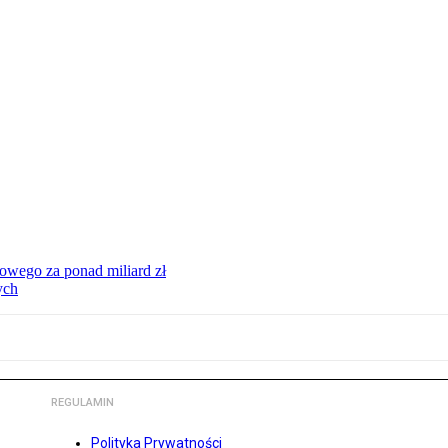
wego za ponad miliard zł
ych
REGULAMIN
Polityka Prywatności