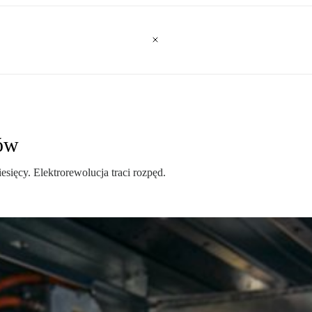
dów
sięcy. Elektrorewolucja traci rozpęd.