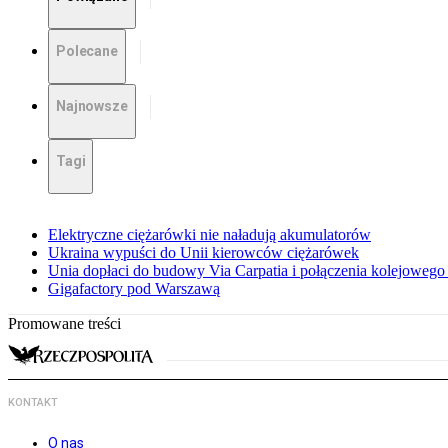
Polecane
Najnowsze
Tagi
Elektryczne ciężarówki nie naładują akumulatorów
Ukraina wypuści do Unii kierowców ciężarówek
Unia dopłaci do budowy Via Carpatia i połączenia kolejoweg
Gigafactory pod Warszawą
Promowane treści
KONTAKT
O nas