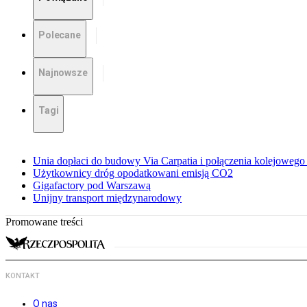
Polecane
Najnowsze
Tagi
Unia dopłaci do budowy Via Carpatia i połączenia kolejoweg
Użytkownicy dróg opodatkowani emisją CO2
Gigafactory pod Warszawą
Unijny transport międzynarodowy
Promowane treści
KONTAKT
O nas