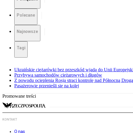
Polecane
Najnowsze
Tagi
Ukraińskie ciężarówki bez przeszkód wjadą do Unii Europejski
Przybywa samochodów ciężarowych i długów
Z powodu ocieplenia Rosja straci kontrolę nad Północną Drog
Pasażerowie przenieśli się na kolej
Promowane treści
KONTAKT
O nas