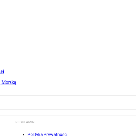
ej
ą Morską
REGULAMIN
Polityka Prywatności