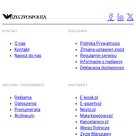
KONTAKT
REGULAMIN
O nas
Polityka Prywatności
Kontakt
Zmiana ustawień zgód
Napisz do nas
Regulamin serwisu
Informacje o nadawcy
Deklaracja dostępności
REKLAMA I PRENUMERATA
PARTNERZY
Reklama
E-kiosk.pl
Ogłoszenia
E-gazety.pl
Prenumerata
Nexto.pl
Archiwum
Mała księgowość
Kancelarierp.pl
Wieści Rolnicze
Życie Warszawy