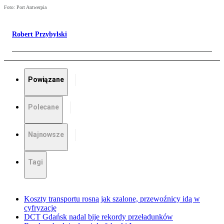
Foto: Port Antwerpia
Robert Przybylski
Powiązane
Polecane
Najnowsze
Tagi
Koszty transportu rosną jak szalone, przewoźnicy idą w
cyfryzację
DCT Gdańsk nadal bije rekordy przeładunków