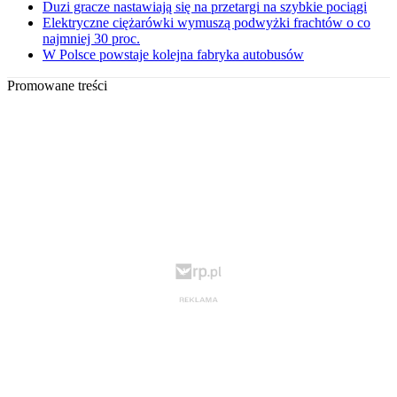
Duzi gracze nastawiają się na przetargi na szybkie pociągi
Elektryczne ciężarówki wymuszą podwyżki frachtów o co
najmniej 30 proc.
W Polsce powstaje kolejna fabryka autobusów
Promowane treści