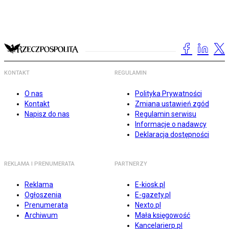
KONTAKT
REGULAMIN
O nas
Polityka Prywatności
Kontakt
Zmiana ustawień zgód
Napisz do nas
Regulamin serwisu
Informacje o nadawcy
Deklaracja dostępności
REKLAMA I PRENUMERATA
PARTNERZY
Reklama
E-kiosk.pl
Ogłoszenia
E-gazety.pl
Prenumerata
Nexto.pl
Archiwum
Mała księgowość
Kancelarierp.pl