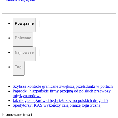
Powiązane
Polecane
Najnowsze
Tagi
Szybsze kontrole graniczne zwiększą przeładunki w portach
Paprocki: hiszpańskie firmy przejmą od polskich przewozy
międzynarodowe
Jak długie ciężarówki będą jeździły po polskich drogach?
Spedytorzy: KAS wykończy całą branżę logistyczną
Promowane treści