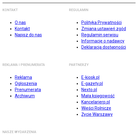
KONTAKT
REGULAMIN
O nas
Polityka Prywatności
Kontakt
Zmiana ustawień zgód
Napisz do nas
Regulamin serwisu
Informacje o nadawcy
Deklaracja dostępności
REKLAMA I PRENUMERATA
PARTNERZY
Reklama
E-kiosk.pl
Ogłoszenia
E-gazety.pl
Prenumerata
Nexto.pl
Archiwum
Mała księgowość
Kancelarierp.pl
Wieści Rolnicze
Życie Warszawy
NASZE WYDARZENIA