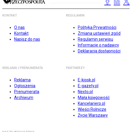
KONTAKT
REGULAMIN
O nas
Polityka Prywatności
Kontakt
Zmiana ustawień zgód
Napisz do nas
Regulamin serwisu
Informacje o nadawcy
Deklaracja dostępności
REKLAMA I PRENUMERATA
PARTNERZY
Reklama
E-kiosk.pl
Ogłoszenia
E-gazety.pl
Prenumerata
Nexto.pl
Archiwum
Mała księgowość
Kancelarierp.pl
Wieści Rolnicze
Życie Warszawy