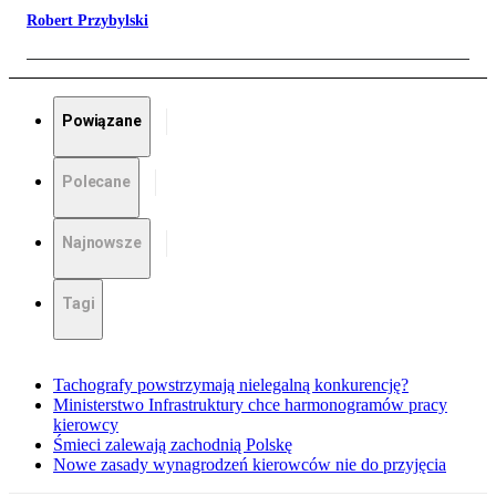
Robert Przybylski
Powiązane
Polecane
Najnowsze
Tagi
Tachografy powstrzymają nielegalną konkurencję?
Ministerstwo Infrastruktury chce harmonogramów pracy
kierowcy
Śmieci zalewają zachodnią Polskę
Nowe zasady wynagrodzeń kierowców nie do przyjęcia