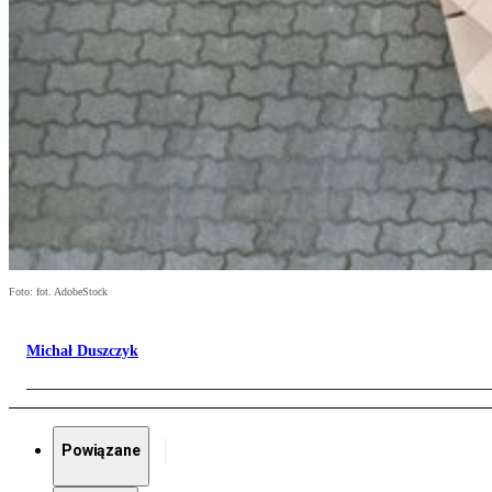
Foto: fot. AdobeStock
Michał Duszczyk
Powiązane