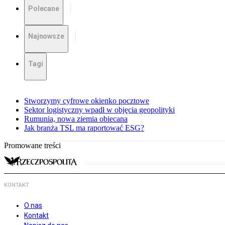
Polecane
Najnowsze
Tagi
Stworzymy cyfrowe okienko pocztowe
Sektor logistyczny wpadł w objęcia geopolityki
Rumunia, nowa ziemia obiecana
Jak branża TSL ma raportować ESG?
Promowane treści
KONTAKT
O nas
Kontakt