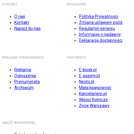
KONTAKT
REGULAMIN
O nas
Polityka Prywatności
Kontakt
Zmiana ustawień zgód
Napisz do nas
Regulamin serwisu
Informacje o nadawcy
Deklaracja dostępności
REKLAMA I PRENUMERATA
PARTNERZY
Reklama
E-kiosk.pl
Ogłoszenia
E-gazety.pl
Prenumerata
Nexto.pl
Archiwum
Mała księgowość
Kancelarierp.pl
Wieści Rolnicze
Życie Warszawy
NASZE WYDARZENIA